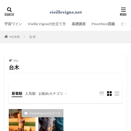
宇宙ワイン
Vieille Vigneの仕立て方
基礎講座
PinotNoir図鑑
ビオ
HOME
台木
TAG
台木
新着順
人気順
お勧めカテゴリ
VieilleVigneの仕立て方
PinotNoir図鑑
Terroirのことを、もっと知りたい
Climatクリマとは、何か。
VieilleVigneの仕立て方