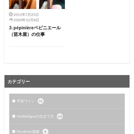
2011年7月25日
2020年12月8日
3. pépinièreペピニエール
（苗木屋）の仕事
カテゴリー
宇宙ワイン
31
VieilleVigneの仕立て方
64
PinotNoir図鑑
8