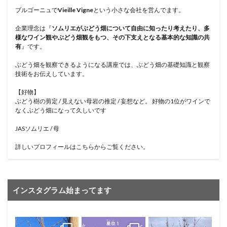
ブルゴーニュで
Vieille Vigne
という小さな会社を営んでます。
企業理念は『
ソムリエがぶどう畑について自由に知ったり考えたり、多
様なワイン観やぶどう畑観をもつ、その下支えとなる基本的な知識の共
有
』です。
ぶどう畑を観察できるようになる講座では、ぶどう畑の基礎知識と観察
技術をお伝えしています。
【好物】
ぶどう樹の剪定 / 見えない母岩の推定 / 妄想など。 好物の1位がワインで
なくぶどう畑になって久しいです
JASソムリエ / 母
詳しいプロフィールはこちらからご覧ください。
インスタグラム始まってます