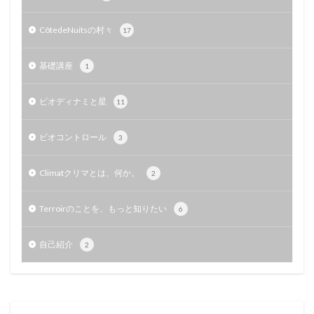
CôtedeNuitsの村々
17
基礎講座
1
ビオディナミと星
11
ビオコントロール
3
Climatクリマとは、何か。
2
Terroirのことを、もっと知りたい
6
自己紹介
2