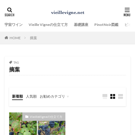
宇宙ワイン
Vieille Vigneの仕立て方
基礎講座
PinotNoir図鑑
ビオ
HOME
摘葉
TAG
摘葉
新着順
人気順
お勧めカテゴリ
VieilleVigneの仕立て方
PinotNoir図鑑
Terroirのことを、もっと知りたい
Climatクリマとは、何か。
VieilleVigneの仕立て方