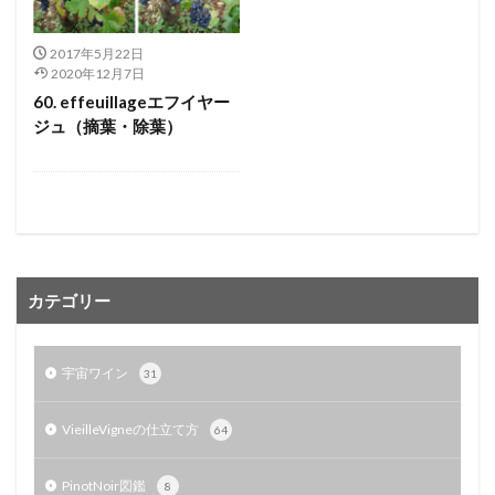
2017年5月22日
2020年12月7日
60. effeuillageエフイヤー
ジュ（摘葉・除葉）
カテゴリー
宇宙ワイン
31
VieilleVigneの仕立て方
64
PinotNoir図鑑
8