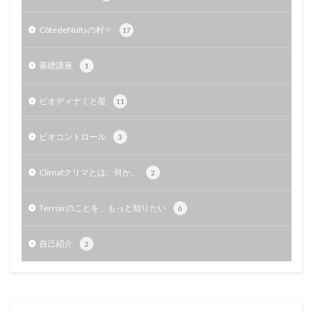
CôtedeNuitsの村々
17
基礎講座
1
ビオディナミと星
11
ビオコントロール
3
Climatクリマとは、何か。
2
Terroirのことを、もっと知りたい
6
自己紹介
2