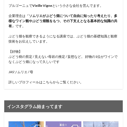
ブルゴーニュで
Vieille Vigne
という小さな会社を営んでます。
企業理念は『
ソムリエがぶどう畑について自由に知ったり考えたり、多
様なワイン観やぶどう畑観をもつ、その下支えとなる基本的な知識の共
有
』です。
ぶどう畑を観察できるようになる講座では、ぶどう畑の基礎知識と観察
技術をお伝えしています。
【好物】
ぶどう樹の剪定 / 見えない母岩の推定 / 妄想など。 好物の1位がワインで
なくぶどう畑になって久しいです
JASソムリエ / 母
詳しいプロフィールはこちらからご覧ください。
インスタグラム始まってます