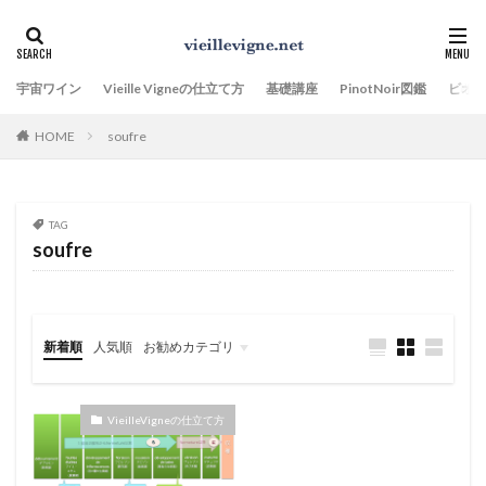
宇宙ワイン
Vieille Vigneの仕立て方
基礎講座
PinotNoir図鑑
ビオ
HOME
soufre
TAG
soufre
新着順
人気順
お勧めカテゴリ
VieilleVigneの仕立て方
PinotNoir図鑑
Terroirのことを、もっと知りたい
Climatクリマとは、何か。
VieilleVigneの仕立て方