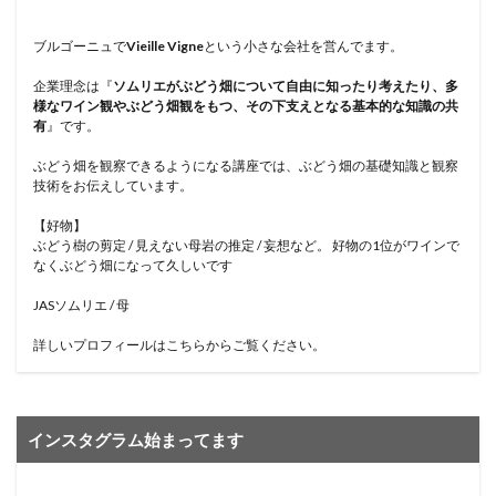
ブルゴーニュで
Vieille Vigne
という小さな会社を営んでます。
企業理念は『
ソムリエがぶどう畑について自由に知ったり考えたり、多
様なワイン観やぶどう畑観をもつ、その下支えとなる基本的な知識の共
有
』です。
ぶどう畑を観察できるようになる講座では、ぶどう畑の基礎知識と観察
技術をお伝えしています。
【好物】
ぶどう樹の剪定 / 見えない母岩の推定 / 妄想など。 好物の1位がワインで
なくぶどう畑になって久しいです
JASソムリエ / 母
詳しいプロフィールはこちらからご覧ください。
インスタグラム始まってます