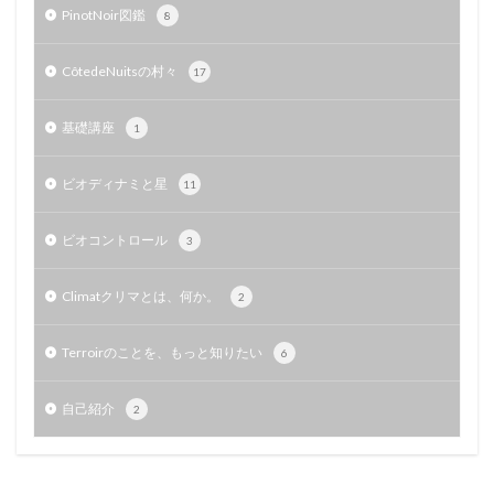
PinotNoir図鑑
8
CôtedeNuitsの村々
17
基礎講座
1
ビオディナミと星
11
ビオコントロール
3
Climatクリマとは、何か。
2
Terroirのことを、もっと知りたい
6
自己紹介
2