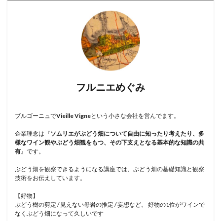
フルニエめぐみ
ブルゴーニュで
Vieille Vigne
という小さな会社を営んでます。
企業理念は『
ソムリエがぶどう畑について自由に知ったり考えたり、多
様なワイン観やぶどう畑観をもつ、その下支えとなる基本的な知識の共
有
』です。
ぶどう畑を観察できるようになる講座では、ぶどう畑の基礎知識と観察
技術をお伝えしています。
【好物】
ぶどう樹の剪定 / 見えない母岩の推定 / 妄想など。 好物の1位がワインで
なくぶどう畑になって久しいです