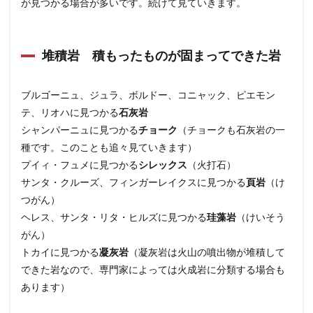
が見つかる場合が多いです。続けて見ていきます。
もの
が固
まっ
てで
堆積岩 積もったものが固まってできた岩
きた
岩
1.3
ブルゴーニュ、ジュラ、ボルドー、コニャック、ピエモン
変成
テ、リオハに見つかる
石灰岩
岩
シャンパーニュに見つかる
チョーク
（チョークも石灰岩の一
火成
岩や
種です。このことも追々見ていきます）
堆積
プイィ・フュメに見つかる
シレックス
（火打石）
岩に
サンタ・クルーズ、フィンガーレイクスに見つかる
頁岩
（け
強い
熱や
つがん）
圧力
ヘレス、サンタ・リタ・ヒルズに見つかる
珪藻岩
（けいそう
がか
かっ
がん）
てで
トカイに見つかる
凝灰岩
（凝灰岩は火山の噴出物が堆積して
きた
できた岩なので、専門家によっては火成岩に分類する場合も
岩
あります）
2
これ