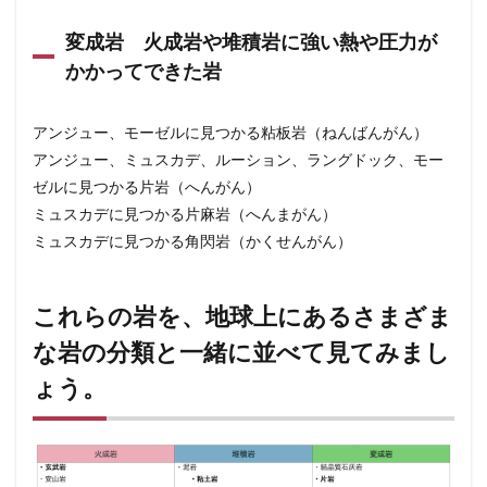
らの
岩
変成岩 火成岩や堆積岩に強い熱や圧力が
を、
かかってできた岩
地球
上に
ある
さま
アンジュー、モーゼルに見つかる粘板岩（ねんばんがん）
ざま
アンジュー、ミュスカデ、ルーション、ラングドック、モー
な岩
ゼルに見つかる片岩（へんがん）
の分
類と
ミュスカデに見つかる片麻岩（へんまがん）
一緒
ミュスカデに見つかる角閃岩（かくせんがん）
に並
べて
見て
みま
これらの岩を、地球上にあるさまざま
しょ
う。
な岩の分類と一緒に並べて見てみまし
3
地
ょう。
球の外に
目を向け
てみる
と・・、