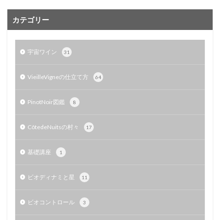
カテゴリー
宇宙ワイン
31
VieilleVigneの仕立て方
64
PinotNoir図鑑
8
CôtedeNuitsの村々
17
基礎講座
1
ビオディナミと星
11
ビオコントロール
3