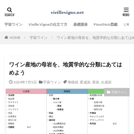
宇宙ワイン
Vieille Vigneの仕立て方
基礎講座
PinotNoir図鑑
ビオ
HOME
宇宙ワイン
ワイン産地の母岩を、地質学的な分類にあては
ワイン産地の母岩を、地質学的な分類にあては
めよう
2024年7月5日
宇宙ワイン
堆積岩
,
変成岩
,
母岩
,
火成岩
宇宙ワイン