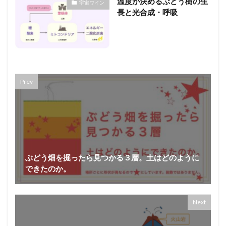
温度が決めるぶどう樹の生
宇宙ワイン
長と光合成・呼吸
Prev
ぶどう畑を掘ったら見つかる３層。土はどのように
できたのか。
Next