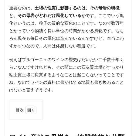
重要なのは、
土壌の性質に影響するのは、その母岩の特徴
と、その母岩がどれだけ風化しているか
です。ここでいう風
化というのは、粒子の質的な変化のことです。なので数万年
とかっていう物凄く長い単位の時間がかかる風化です。もち
ろん現在も毎日その風化は進んでいるんですけど、本当にわ
ずかずつなので、人間は体感しない程度です。
例えばブルゴーニュのワインの歴史はだいたい二千数十年く
らいなんですけれども、その間にこの石灰質土壌がすっかり
粘土質土壌に変質するようなことは起こらないってことです
ね。なのでワインの資料に書かれてる地質も書き換わること
はないと言えそうです。
目次
1
ワイ
ン産
地の