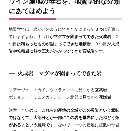
ワイン産地の母岩を、地質学的な分類
母岩
にあてはめよう
を、
地質
学的
な分
地質学では、岩がどのようにできたかによって３つに分類し
類に
あて
ていますよね。１つ目が
マグマが固まってできた火成岩
。２
はめ
つ目は
積もったものが固まってできた堆積岩
。３つ目が
火成
よう
岩や堆積岩に熱や圧力がかかってできた変成岩
です。
1.1
火成
岩
マグ
火成岩 マグマが固まってできた岩
マが
固ま
って
ソアーヴェ、トカイ、ウィラメットに見つかる
玄武岩
でき
ボジョレー、ミュスカデ、ローヌ北部に見つかる
花崗岩
た岩
1.2
注意したいのは、
これらの産地の全域がこの母岩という意味
堆積
ではなくて、大部分とか一部にこの岩を母岩にしたぶどう畑
岩
積も
があるよという意味です
。なので、一つの産地に複数の母岩
った